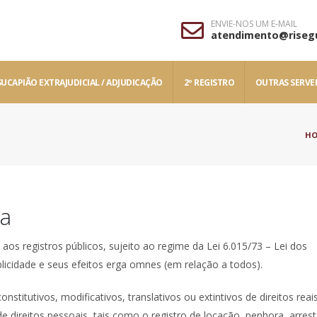
ENVIE-NOS UM E-MAIL
atendimento@rise
UCAPIÃO EXTRAJUDICIAL / ADJUDICAÇÃO
2º REGISTRO
OUTRAS SERVE
H
ia
os registros públicos, sujeito ao regime da Lei 6.015/73 – Lei dos
blicidade e seus efeitos erga omnes (em relação a todos).
nstitutivos, modificativos, translativos ou extintivos de direitos reai
 direitos pessoais, tais como o registro de locação, penhora, arrest