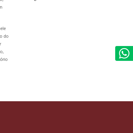
im
 ele
ro do
r
ro,
ório